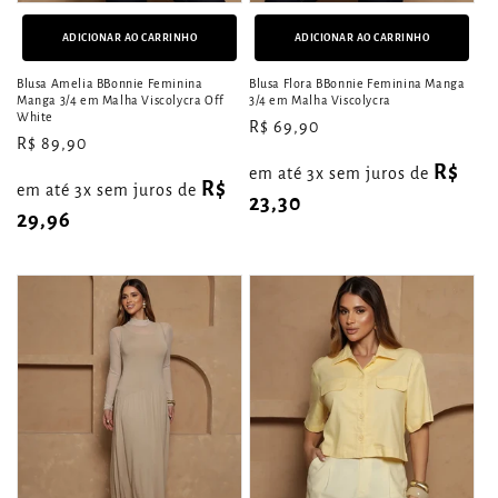
ADICIONAR AO CARRINHO
ADICIONAR AO CARRINHO
Blusa Amelia BBonnie Feminina
Blusa Flora BBonnie Feminina Manga
Manga 3/4 em Malha Viscolycra Off
3/4 em Malha Viscolycra
White
Preço
R$ 69,90
Preço
R$ 89,90
normal
normal
R$
em até 3x sem juros de
R$
em até 3x sem juros de
23,30
29,96