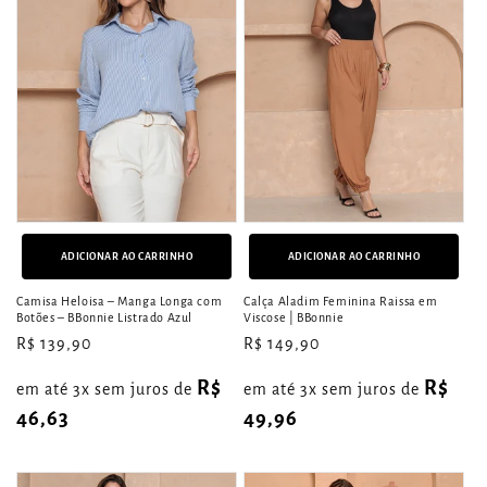
ADICIONAR AO CARRINHO
ADICIONAR AO CARRINHO
Camisa Heloisa – Manga Longa com
Calça Aladim Feminina Raissa em
Botões – BBonnie Listrado Azul
Viscose | BBonnie
Preço
R$ 139,90
Preço
R$ 149,90
normal
normal
R$
R$
em até 3x sem juros de
em até 3x sem juros de
46,63
49,96