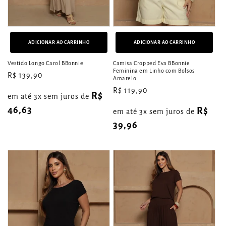
ADICIONAR AO CARRINHO
ADICIONAR AO CARRINHO
Vestido Longo Carol BBonnie
Camisa Cropped Eva BBonnie
Feminina em Linho com Bolsos
Preço
R$ 139,90
Amarelo
normal
Preço
R$ 119,90
R$
em até 3x sem juros de
normal
46,63
R$
em até 3x sem juros de
39,96