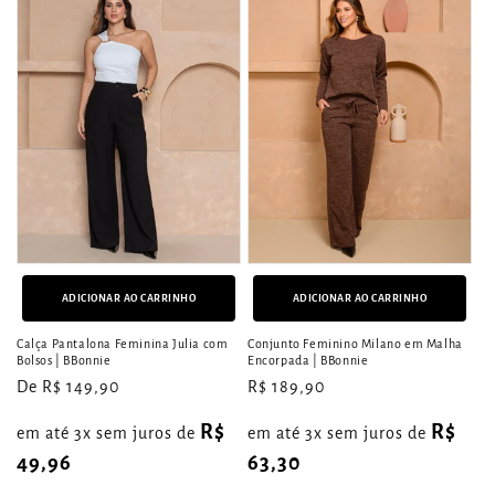
ADICIONAR AO CARRINHO
ADICIONAR AO CARRINHO
Calça Pantalona Feminina Julia com
Conjunto Feminino Milano em Malha
Bolsos | BBonnie
Encorpada | BBonnie
Preço
De R$ 149,90
Preço
R$ 189,90
normal
normal
R$
R$
em até 3x sem juros de
em até 3x sem juros de
49,96
63,30