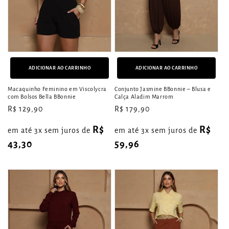
ADICIONAR AO CARRINHO
ADICIONAR AO CARRINHO
Macaquinho Feminino em Viscolycra
Conjunto Jasmine BBonnie – Blusa e
com Bolsos Bella BBonnie
Calça Aladim Marrom
Preço
R$ 129,90
Preço
R$ 179,90
normal
normal
R$
R$
em até 3x sem juros de
em até 3x sem juros de
43,30
59,96