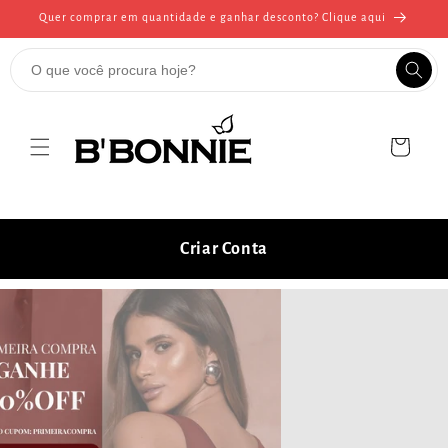
Pular
Quer comprar em quantidade e ganhar desconto? Clique aqui
para o
conteúdo
Carrinho
Criar Conta