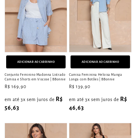
ADICIONAR AO CARRINHO
ADICIONAR AO CARRINHO
Conjunto Feminino Madonna Listrado
Camisa Feminina Heloisa Manga
Camisa e Shorts em Viscose | BBonnie
Longa com Botões | BBonnie
Preço
R$ 169,90
Preço
R$ 139,90
normal
normal
R$
R$
em até 3x sem juros de
em até 3x sem juros de
56,63
46,63