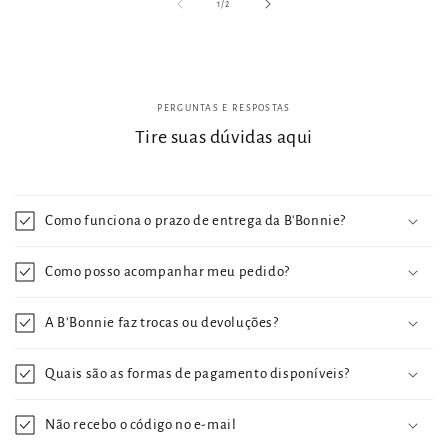
de
1
/
2
PERGUNTAS E RESPOSTAS
Tire suas dúvidas aqui
Como funciona o prazo de entrega da B'Bonnie?
Como posso acompanhar meu pedido?
A B’Bonnie faz trocas ou devoluções?
Quais são as formas de pagamento disponíveis?
Não recebo o código no e-mail